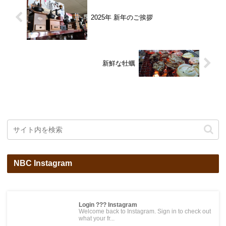
2025年 新年のご挨拶
新鮮な牡蠣
NBC Instagram
Login ??? Instagram
Welcome back to Instagram. Sign in to check out
what your fr...