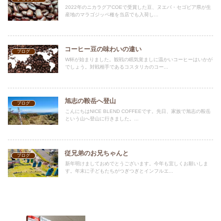
2022年のニカラグアCOEで受賞した豆、ヌエバ・セゴビア県が生
産地のマラゴジッペ種を当店でも入荷し...
コーヒー豆の味わいの違い
ブログ
W杯が始まりました。観戦の眠気覚ましに温かいコーヒーはいかが
でしょう。対戦相手であるコスタリカのコー...
旭志の鞍岳へ登山
ブログ
こんにちはNICE BLEND COFFEEです。先日、家族で旭志の鞍岳
という山へ登山に行きました。...
従兄弟のお兄ちゃんと
ブログ
新年明けましておめでとうございます。今年も宜しくお願いしま
す。年末に子どもたちがつぎつぎとインフルエ...