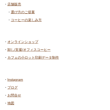
・
店舗販売
・
選び方のご提案
・
コーヒーの楽しみ方
・
オンラインショップ
・
卸し/支援/オフィスコーヒー
・
カフェの小ロット印刷データ制作
・
Instagram
・
ブログ
・
お問合せ
・
地図