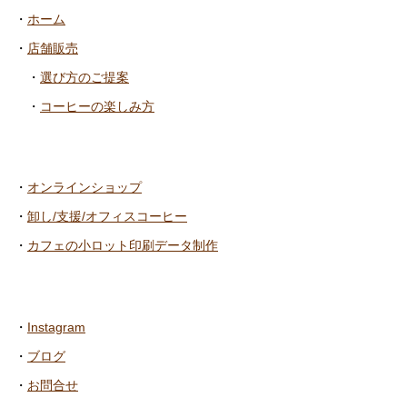
・
ホーム
・
店舗販売
・
選び方のご提案
・
コーヒーの楽しみ方
・
オンラインショップ
・
卸し/支援/オフィスコーヒー
・
カフェの小ロット印刷データ制作
・
Instagram
・
ブログ
・
お問合せ