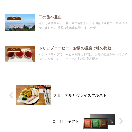
二の岳へ登山
ブログ
今日は連休最終日。お天気にも恵まれ、今回も子連れで山登りに出
かけました。 前回は金峰山に登りましたが...
ドリップコーヒー お湯の温度で味の比較
ブログ
ハンドドリップでコーヒーを淹れる時は、お湯の温度が一つのポイ
ントになります。コーヒーの主な味覚表現は...
クヌーデルとヴァイスブルスト
コーヒーギフト