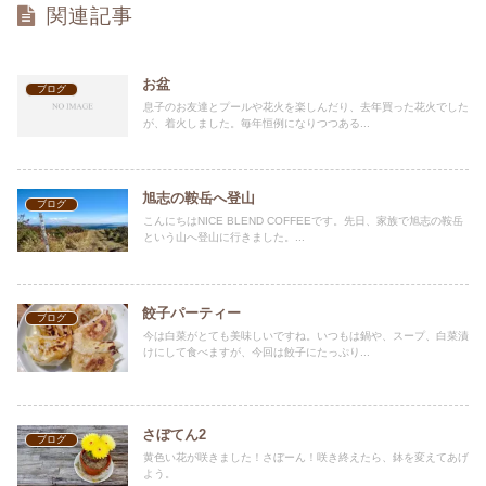
関連記事
お盆
ブログ
息子のお友達とプールや花火を楽しんだり、去年買った花火でした
が、着火しました。毎年恒例になりつつある...
旭志の鞍岳へ登山
ブログ
こんにちはNICE BLEND COFFEEです。先日、家族で旭志の鞍岳
という山へ登山に行きました。...
餃子パーティー
ブログ
今は白菜がとても美味しいですね。いつもは鍋や、スープ、白菜漬
けにして食べますが、今回は餃子にたっぷり...
さぼてん2
ブログ
黄色い花が咲きました！さぼーん！咲き終えたら、鉢を変えてあげ
よう。