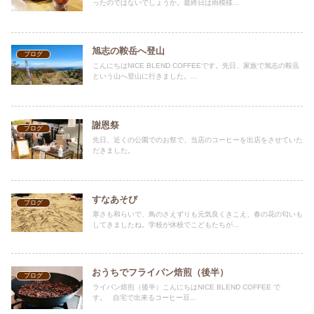
ったのではないでしょうか。最終日は雨模様...
旭志の鞍岳へ登山
ブログ
こんにちはNICE BLEND COFFEEです。先日、家族で旭志の鞍岳
という山へ登山に行きました。...
謝恩祭
ブログ
先日、近くの公園でのお祭で、当店のコーヒーを出店をさせていた
だきました。
すなあそび
ブログ
寒さも和らいで、鳥のさえずりも元気良くきこえ、春の花の匂いも
してきましたね。学校が休校でこどもたちが...
おうちでフライパン焙煎（後半）
ブログ
ライパン焙煎（後半）こんにちはNICE BLEND COFFEE で
す。 自宅で出来るコーヒー豆...