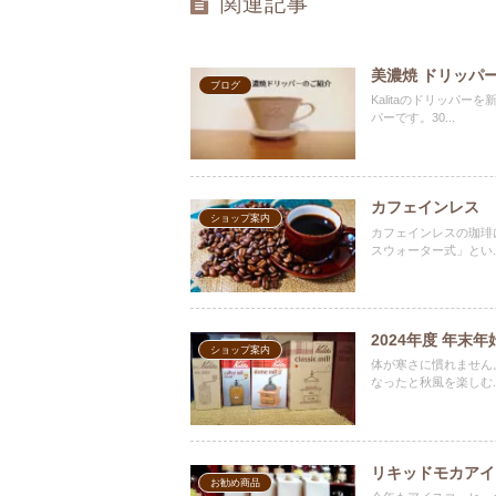
関連記事
美濃焼 ドリッパ
ブログ
Kalitaのドリッパ
パーです。30...
カフェインレス
ショップ案内
カフェインレスの珈琲
スウォーター式」とい..
2024年度 年末
ショップ案内
体が寒さに慣れません
なったと秋風を楽しむ..
リキッドモカアイ
お勧め商品