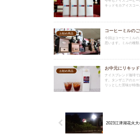
今年もアイスコーヒー
キッドモカアイスコー..
コーヒーミルのご
お勧め商品
今回はコーヒーミルの
思います。ミルの種類..
お中元にリキッド
お勧め商品
ナイスブレンド珈琲で
す。タンザニアのエー
リッとした苦味が特徴
付けておりますので、
おります。
2023江津湖花火大