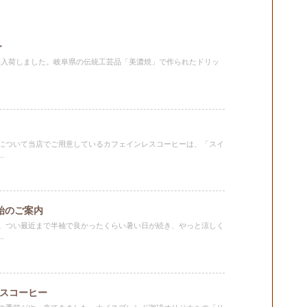
ー
ーを新入荷しました。岐阜県の伝統工芸品「美濃焼」で作られたドリッ
について当店でご用意しているカフェインレスコーヒーは、「スイ
.
年始のご案内
。つい最近まで半袖で良かったくらい暑い日が続き、やっと涼しく
.
スコーヒー