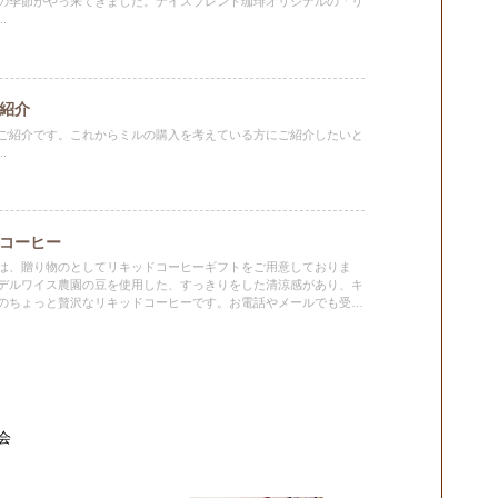
の季節がやっ来てきました。ナイスブレンド珈琲オリジナルの「リ
.
紹介
ご紹介です。これからミルの購入を考えている方にご紹介したいと
.
コーヒー
は、贈り物のとしてリキッドコーヒーギフトをご用意しておりま
デルワイス農園の豆を使用した、すっきりをした清涼感があり、キ
のちょっと贅沢なリキッドコーヒーです。お電話やメールでも受け
お気軽にお問合せください。熨斗、ラッピング、地方発送も承って
会