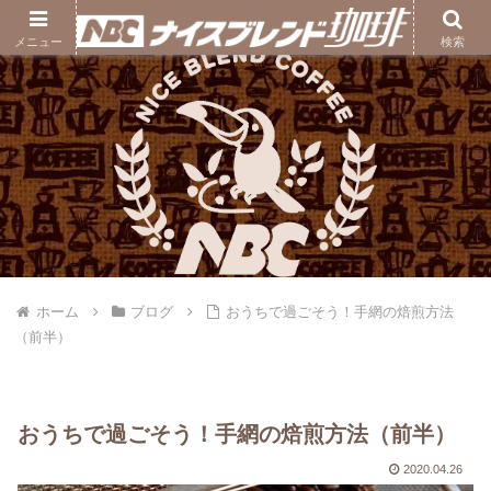
ナイスブレンド珈琲｜熊本の自家焙煎コーヒー豆専門店
メニュー
検索
ホーム
ブログ
おうちで過ごそう！手網の焙煎方法
（前半）
おうちで過ごそう！手網の焙煎方法（前半）
2020.04.26