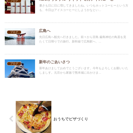
ブログ
暑さも日に日に増してきましたね。いつもホットコーヒーという方
も、今日はアイスコーヒーにしようかなとい...
広島へ
ブログ
先日広島へ観光へ行きました。前々から宮島 厳島神社の鳥居を見
たくて日帰りでの旅行。新幹線で広島駅へ、...
新年のごあいさつ
ブログ
新年あけましておめでとうございます。今年もよろしくお願いいた
しましす。元旦から家族で熊本城に出かけま...
おうちでピザづくり