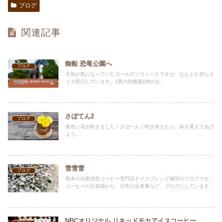
ブログ
関連記事
御船 恐竜公園へ
ブログ
天気が気になっていたゴールデンウィークですが、なんとか持ちそ
うで安心しています。3男の幼稚園OBのお...
さぼてん2
ブログ
黄色い花が咲きました！さぼーん！咲き終えたら、鉢を変えてあげ
よう。
雪雪雪
ブログ
熊本の自家焙煎コーヒー専門店ナイスブレンド珈琲のブログです。
コーヒーの豆知識から、日常の出来事など、ブログにしています。
NBCオリジナル リキッドモカアイスコーヒー