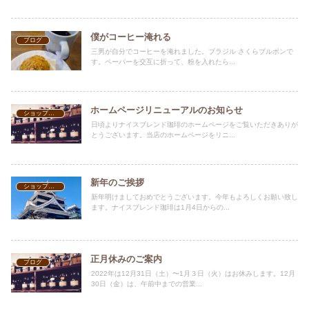
僕がコーヒー淹れる
ブログ
三男が自分でコーヒーを淹れました。ブラジル さくらブルボンで
す。ペーパーを交互に折って、粉を入れたら...
ホームページリニューアルのお知らせ
ショップ案内
日頃よりナイスブレンド珈琲のホームページをご覧いただきありが
とうございます。当店のホームページをリニ...
新年のご挨拶
ショップ案内
新年明けましておめでとうございます。今年もよろしくお願い致し
ます。ナイスブレンド珈琲は1月4日からの...
正月休みのご案内
ブログ
2022年は12月31日（土）〜1月３日（火）はお休みします。12月
30日（金）は、午前中までの営業...