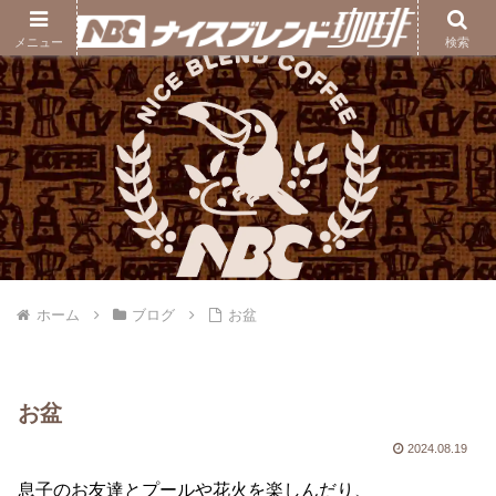
ナイスブレンド珈琲｜熊本の自家焙煎コーヒー豆専門店
メニュー
検索
ホーム
ブログ
お盆
お盆
2024.08.19
息子のお友達とプールや花火を楽しんだり、