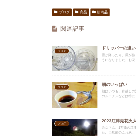
ブログ
商品
新商品
関連記事
ドリッパーの違い
ブログ
雪が降ったり、風が強
うになりました。お花..
朝のいっぱい
ブログ
朝はいつも、宵越しの
のルーチンなどは特に..
2023江津湖花火
ブログ
みなさん、1万発の江
た。当店前のふれあ...