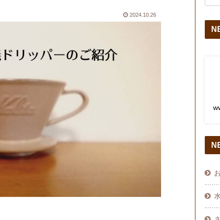
2024.10.26
NB
w
N
水
。