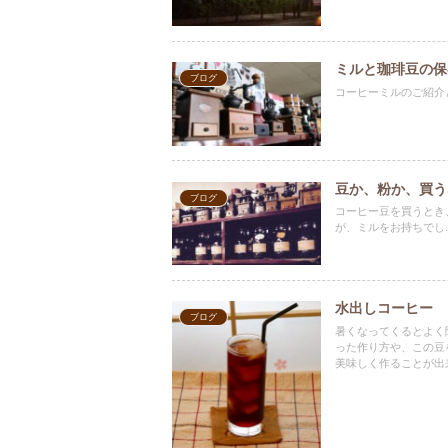
ミルと珈琲豆の保
ブログ
コーヒーミルのご紹介
豆か、粉か、買う
ブログ
コーヒー豆を買うとき
が、ミルをお持ちでし..
水出しコーヒー
ブログ
暑くなってくるとよく
った作り方や、この豆
美味しく作ることが出