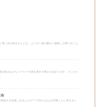
く寒い日が続きましたが、ようやく春の暖かい陽射しが降り注ぐよ
.
湯を飲みながらコーヒーの湯を沸かす事から始まります。そこから
.
大会
津湖花火大会楽しみましたか^^？店からは上の写真くらい見えまし