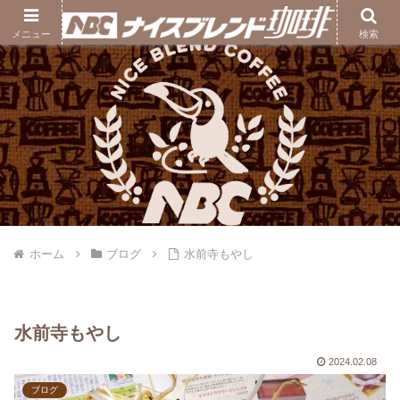
ナイスブレンド珈琲｜熊本の自家焙煎コーヒー豆専門店
メニュー
検索
ホーム
ブログ
水前寺もやし
水前寺もやし
2024.02.08
ブログ