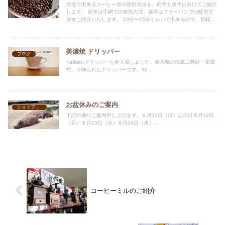
自宅で出来るコーヒー豆の焙煎方法を、前半と後半に分けてご紹介
します。 前半は手網での焙煎方法、後半はフライパンでの焙煎方
法をご紹介いたします。 10分〜15分くらいで出来るので、気軽に
楽しみながら焙煎してみてはいかがでしょうか。
美濃焼 ドリッパー
ブログ
Kalitaのドリッパーを新入荷しました。岐阜県の伝統工芸品「美濃
焼」で作られたドリッパーです。30...
お盆休みのご案内
ショップ案内
下記の通りご案内申し上げます。８月11日（日）山の日８月12日
（月）８月13日（火）８月14日（水）...
コーヒーミルのご紹介