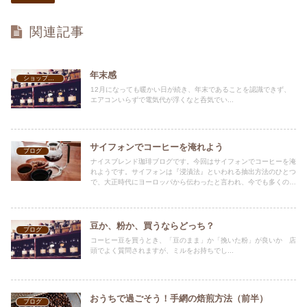
関連記事
年末感
ショップ案内
12月になっても暖かい日が続き、年末であることを認識できず、
エアコンいらずで電気代が浮くなと呑気でい...
サイフォンでコーヒーを淹れよう
ブログ
ナイスブレンド珈琲ブログです。今回はサイフォンでコーヒーを淹
れようです。サイフォンは『浸漬法』といわれる抽出方法のひとつ
で、大正時代にヨーロッパから伝わったと言われ、今でも多くの方
に愛飲されています。ドリップで淹れるコーヒーと比較すると、淹
れ方による差が少なく、安定した味に抽出できることから、喫茶店
や、カフェなどで良く使用されています。湯が上がり、コーヒーと
して落ちてくる様子が、科学の実験のようで目を引きますね。
豆か、粉か、買うならどっち？
ブログ
コーヒー豆を買うとき、「豆のまま」か「挽いた粉」が良いか 店
頭でよく質問されますが、ミルをお持ちでし...
おうちで過ごそう！手網の焙煎方法（前半）
ブログ