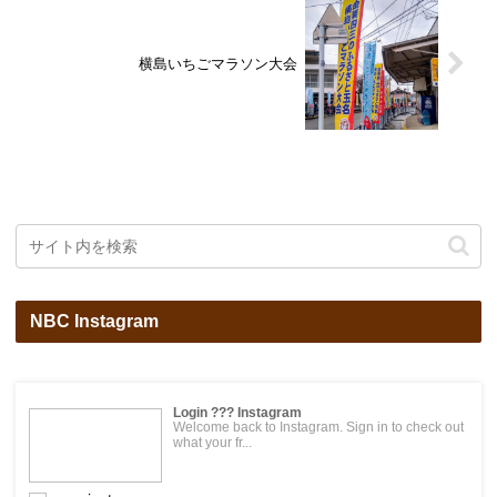
横島いちごマラソン大会
NBC Instagram
Login ??? Instagram
Welcome back to Instagram. Sign in to check out
what your fr...